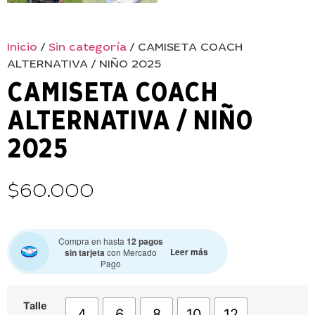
Inicio
/
Sin categoría
/ CAMISETA COACH
ALTERNATIVA / NIÑO 2025
CAMISETA COACH
ALTERNATIVA / NIÑO
2025
$
60.000
Compra en hasta
12 pagos
Leer más
sin tarjeta
con Mercado
Pago
Talle
4
6
8
10
12