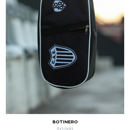
MINI ESTADIO
$
16.000
MEDIAS ROSAS
$
8.500